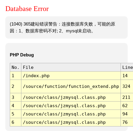
Database Error
(1040) 365建站错误警告：连接数据库失败，可能的原
因：1、数据库密码不对; 2、mysql未启动。
PHP Debug
No.
File
Line
1
/index.php
14
2
/source/function/function_extend.php
324
3
/source/class/jzmysql.class.php
211
4
/source/class/jzmysql.class.php
62
5
/source/class/jzmysql.class.php
94
6
/source/class/jzmysql.class.php
76