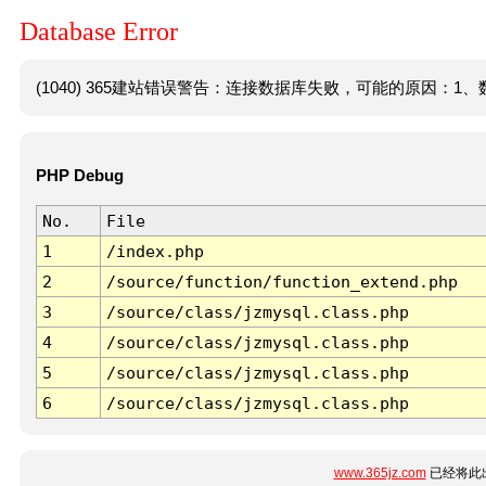
Database Error
(1040) 365建站错误警告：连接数据库失败，可能的原因：1、数
PHP Debug
No.
File
1
/index.php
2
/source/function/function_extend.php
3
/source/class/jzmysql.class.php
4
/source/class/jzmysql.class.php
5
/source/class/jzmysql.class.php
6
/source/class/jzmysql.class.php
www.365jz.com
已经将此