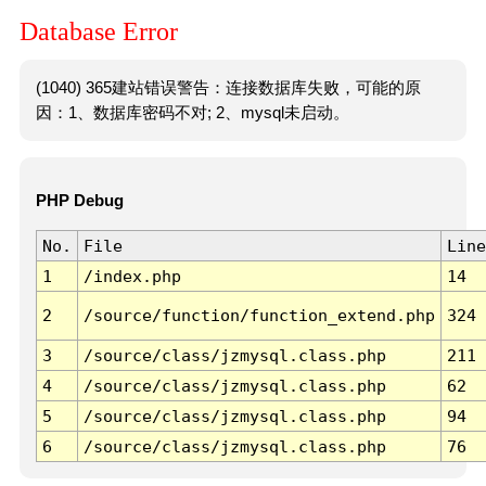
Database Error
(1040) 365建站错误警告：连接数据库失败，可能的原
因：1、数据库密码不对; 2、mysql未启动。
PHP Debug
No.
File
Line
1
/index.php
14
2
/source/function/function_extend.php
324
3
/source/class/jzmysql.class.php
211
4
/source/class/jzmysql.class.php
62
5
/source/class/jzmysql.class.php
94
6
/source/class/jzmysql.class.php
76