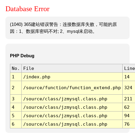
Database Error
(1040) 365建站错误警告：连接数据库失败，可能的原
因：1、数据库密码不对; 2、mysql未启动。
PHP Debug
No.
File
Line
1
/index.php
14
2
/source/function/function_extend.php
324
3
/source/class/jzmysql.class.php
211
4
/source/class/jzmysql.class.php
62
5
/source/class/jzmysql.class.php
94
6
/source/class/jzmysql.class.php
76