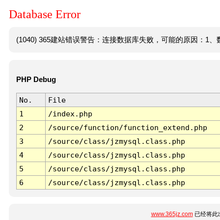
Database Error
(1040) 365建站错误警告：连接数据库失败，可能的原因：1、数
PHP Debug
No.
File
1
/index.php
2
/source/function/function_extend.php
3
/source/class/jzmysql.class.php
4
/source/class/jzmysql.class.php
5
/source/class/jzmysql.class.php
6
/source/class/jzmysql.class.php
www.365jz.com
已经将此