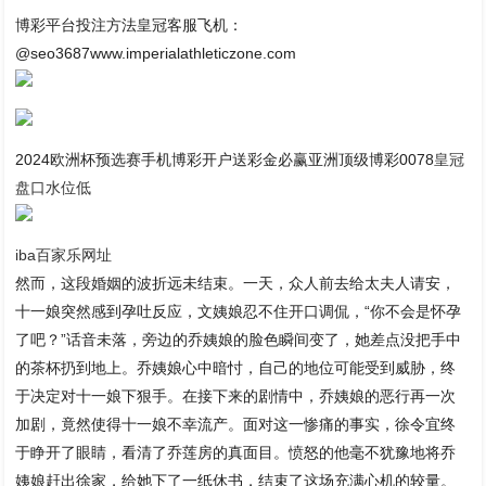
博彩平台投注方法皇冠客服飞机：
@seo3687www.imperialathleticzone.com
2024欧洲杯预选赛手机博彩开户送彩金必赢亚洲顶级博彩0078
皇冠
盘口水位低
iba百家乐网址
然而，这段婚姻的波折远未结束。一天，众人前去给太夫人请安，
十一娘突然感到孕吐反应，文姨娘忍不住开口调侃，“你不会是怀孕
了吧？”话音未落，旁边的乔姨娘的脸色瞬间变了，她差点没把手中
的茶杯扔到地上。乔姨娘心中暗忖，自己的地位可能受到威胁，终
于决定对十一娘下狠手。在接下来的剧情中，乔姨娘的恶行再一次
加剧，竟然使得十一娘不幸流产。面对这一惨痛的事实，徐令宜终
于睁开了眼睛，看清了乔莲房的真面目。愤怒的他毫不犹豫地将乔
姨娘赶出徐家，给她下了一纸休书，结束了这场充满心机的较量。