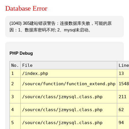
Database Error
(1040) 365建站错误警告：连接数据库失败，可能的原
因：1、数据库密码不对; 2、mysql未启动。
PHP Debug
No.
File
Line
1
/index.php
13
2
/source/function/function_extend.php
1548
3
/source/class/jzmysql.class.php
211
4
/source/class/jzmysql.class.php
62
5
/source/class/jzmysql.class.php
94