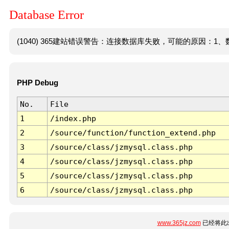
Database Error
(1040) 365建站错误警告：连接数据库失败，可能的原因：1、数
PHP Debug
No.
File
1
/index.php
2
/source/function/function_extend.php
3
/source/class/jzmysql.class.php
4
/source/class/jzmysql.class.php
5
/source/class/jzmysql.class.php
6
/source/class/jzmysql.class.php
www.365jz.com
已经将此