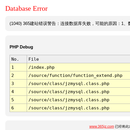
Database Error
(1040) 365建站错误警告：连接数据库失败，可能的原因：1、数
PHP Debug
No.
File
1
/index.php
2
/source/function/function_extend.php
3
/source/class/jzmysql.class.php
4
/source/class/jzmysql.class.php
5
/source/class/jzmysql.class.php
6
/source/class/jzmysql.class.php
www.365jz.com
已经将此