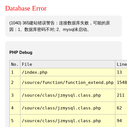
Database Error
(1040) 365建站错误警告：连接数据库失败，可能的原
因：1、数据库密码不对; 2、mysql未启动。
PHP Debug
No.
File
Line
1
/index.php
13
2
/source/function/function_extend.php
1548
3
/source/class/jzmysql.class.php
211
4
/source/class/jzmysql.class.php
62
5
/source/class/jzmysql.class.php
94