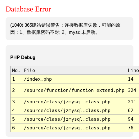
Database Error
(1040) 365建站错误警告：连接数据库失败，可能的原
因：1、数据库密码不对; 2、mysql未启动。
PHP Debug
No.
File
Line
1
/index.php
14
2
/source/function/function_extend.php
324
3
/source/class/jzmysql.class.php
211
4
/source/class/jzmysql.class.php
62
5
/source/class/jzmysql.class.php
94
6
/source/class/jzmysql.class.php
76