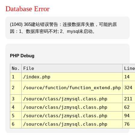
Database Error
(1040) 365建站错误警告：连接数据库失败，可能的原
因：1、数据库密码不对; 2、mysql未启动。
PHP Debug
No.
File
Line
1
/index.php
14
2
/source/function/function_extend.php
324
3
/source/class/jzmysql.class.php
211
4
/source/class/jzmysql.class.php
62
5
/source/class/jzmysql.class.php
94
6
/source/class/jzmysql.class.php
76