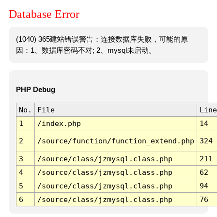
Database Error
(1040) 365建站错误警告：连接数据库失败，可能的原
因：1、数据库密码不对; 2、mysql未启动。
PHP Debug
No.
File
Line
1
/index.php
14
2
/source/function/function_extend.php
324
3
/source/class/jzmysql.class.php
211
4
/source/class/jzmysql.class.php
62
5
/source/class/jzmysql.class.php
94
6
/source/class/jzmysql.class.php
76