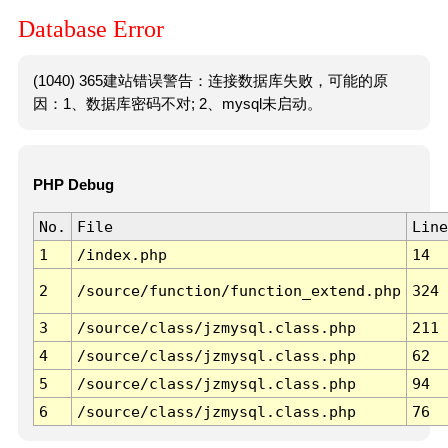
Database Error
(1040) 365建站错误警告：连接数据库失败，可能的原
因：1、数据库密码不对; 2、mysql未启动。
PHP Debug
No.
File
Line
1
/index.php
14
2
/source/function/function_extend.php
324
3
/source/class/jzmysql.class.php
211
4
/source/class/jzmysql.class.php
62
5
/source/class/jzmysql.class.php
94
6
/source/class/jzmysql.class.php
76