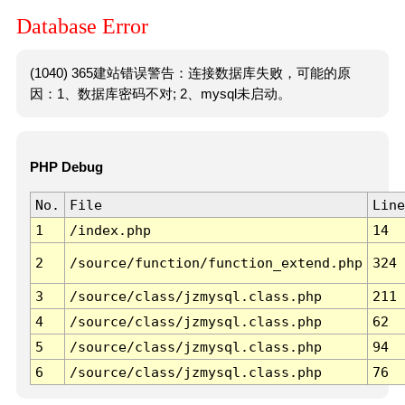
Database Error
(1040) 365建站错误警告：连接数据库失败，可能的原
因：1、数据库密码不对; 2、mysql未启动。
PHP Debug
No.
File
Line
1
/index.php
14
2
/source/function/function_extend.php
324
3
/source/class/jzmysql.class.php
211
4
/source/class/jzmysql.class.php
62
5
/source/class/jzmysql.class.php
94
6
/source/class/jzmysql.class.php
76